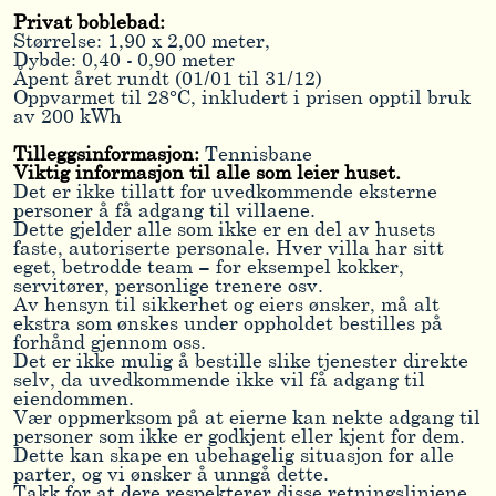
Privat boblebad:
Størrelse: 1,90 x 2,00 meter,
Dybde: 0,40 - 0,90 meter
Åpent året rundt (01/01 til 31/12)
Oppvarmet til 28°C, inkludert i prisen opptil bruk
av 200 kWh
Tilleggsinformasjon:
Tennisbane
Viktig informasjon til alle som leier huset.
Det er ikke tillatt for uvedkommende eksterne
personer å få adgang til villaene.
Dette gjelder alle som ikke er en del av husets
faste, autoriserte personale. Hver villa har sitt
eget, betrodde team – for eksempel kokker,
servitører, personlige trenere osv.
Av hensyn til sikkerhet og eiers ønsker, må alt
ekstra som ønskes under oppholdet bestilles på
forhånd gjennom oss.
Det er ikke mulig å bestille slike tjenester direkte
selv, da uvedkommende ikke vil få adgang til
eiendommen.
Vær oppmerksom på at eierne kan nekte adgang til
personer som ikke er godkjent eller kjent for dem.
Dette kan skape en ubehagelig situasjon for alle
parter, og vi ønsker å unngå dette.
Takk for at dere respekterer disse retningslinjene