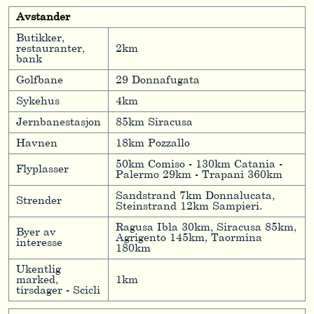
Avstander
Butikker,
restauranter,
2km
bank
Golfbane
29 Donnafugata
Sykehus
4km
Jernbanestasjon
85km Siracusa
Havnen
18km Pozzallo
50km Comiso - 130km Catania -
Flyplasser
Palermo 29km - Trapani 360km
Sandstrand 7km Donnalucata,
Strender
Steinstrand 12km Sampieri.
Ragusa Ibla 30km, Siracusa 85km,
Byer av
Agrigento 145km, Taormina
interesse
180km
Ukentlig
marked,
1km
tirsdager - Scicli