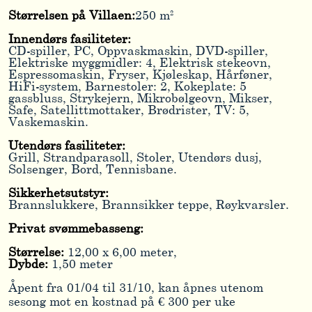
Størrelsen på Villaen:
250 m²
Innendørs fasiliteter:
CD-spiller, PC, Oppvaskmaskin, DVD-spiller,
Elektriske myggmidler: 4, Elektrisk stekeovn,
Espressomaskin, Fryser, Kjøleskap, Hårføner,
HiFi-system, Barnestoler: 2, Kokeplate: 5
gassbluss, Strykejern, Mikrobølgeovn, Mikser,
Safe, Satellittmottaker, Brødrister, TV: 5,
Vaskemaskin.
Utendørs fasiliteter:
Grill, Strandparasoll, Stoler, Utendørs dusj,
Solsenger, Bord, Tennisbane.
Sikkerhetsutstyr:
Brannslukkere, Brannsikker teppe, Røykvarsler.
Privat svømmebasseng:
Størrelse:
12,00 x 6,00 meter,
Dybde:
1,50 meter
Åpent fra 01/04 til 31/10, kan åpnes utenom
sesong mot en kostnad på € 300 per uke