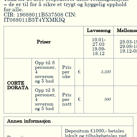
– de er til for å sikre et trygt og hyggelig opphold
for alle.
CIR: 19088011B537508 CIN:
IT088011B5T4YXMKIQ
Lavsesong
Melloms
10.01-
Priser
28.03-1
27.03
29.08-1
19.09-
19.12-0
18.12
Opp til 8
personer,
Pris
4
per
€
3,220
soverom
uke
og 5 bad
CORTE
DORATA
Opp til 8
personer,
Pris
4
per
€
500
soverom
natt
og 5 bad
Annen informasjon
Depositum €1000,- betales
lokalt og tilbakebetales ved