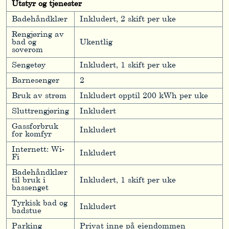
Utstyr og tjenester
Badehåndklær
Inkludert, 2 skift per uke
Rengjøring av
bad og
Ukentlig
soverom
Sengetøy
Inkludert, 1 skift per uke
Barnesenger
2
Bruk av strøm
Inkludert opptil 200 kWh per uke
Sluttrengjøring
Inkludert
Gassforbruk
Inkludert
for komfyr
Internett: Wi-
Inkludert
Fi
Badehåndklær
til bruk i
Inkludert, 1 skift per uke
bassenget
Tyrkisk bad og
Inkludert
badstue
Parking
Privat inne på eiendommen