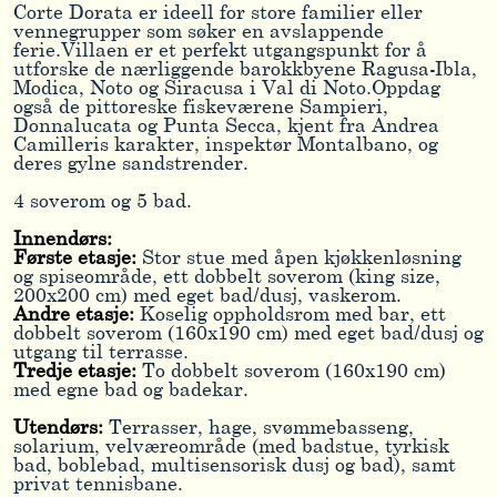
Corte Dorata er ideell for store familier eller
vennegrupper som søker en avslappende
ferie.Villaen er et perfekt utgangspunkt for å
utforske de nærliggende barokkbyene Ragusa-Ibla,
Modica, Noto og Siracusa i Val di Noto.Oppdag
også de pittoreske fiskeværene Sampieri,
Donnalucata og Punta Secca, kjent fra Andrea
Camilleris karakter, inspektør Montalbano, og
deres gylne sandstrender.
4 soverom og 5 bad.
Innendørs:
Første etasje:
Stor stue med åpen kjøkkenløsning
og spiseområde, ett dobbelt soverom (king size,
200x200 cm) med eget bad/dusj, vaskerom.
Andre etasje:
Koselig oppholdsrom med bar, ett
dobbelt soverom (160x190 cm) med eget bad/dusj og
utgang til terrasse.
Tredje etasje:
To dobbelt soverom (160x190 cm)
med egne bad og badekar.
Utendørs:
Terrasser, hage, svømmebasseng,
solarium, velværeområde (med badstue, tyrkisk
bad, boblebad, multisensorisk dusj og bad), samt
privat tennisbane.