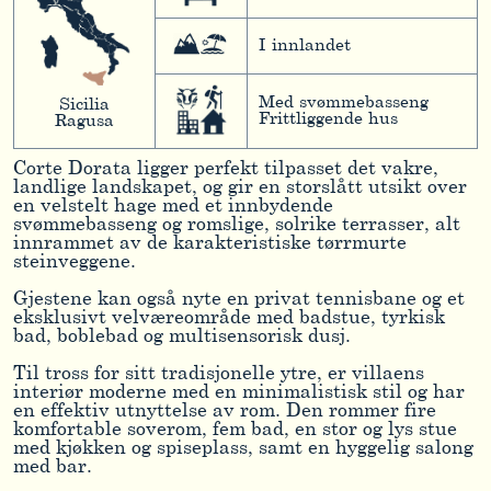
I innlandet
Med svømmebasseng
Sicilia
Frittliggende hus
Ragusa
Corte Dorata ligger perfekt tilpasset det vakre,
landlige landskapet, og gir en storslått utsikt over
en velstelt hage med et innbydende
svømmebasseng og romslige, solrike terrasser, alt
innrammet av de karakteristiske tørrmurte
steinveggene.
Gjestene kan også nyte en privat tennisbane og et
eksklusivt velværeområde med badstue, tyrkisk
bad, boblebad og multisensorisk dusj.
Til tross for sitt tradisjonelle ytre, er villaens
interiør moderne med en minimalistisk stil og har
en effektiv utnyttelse av rom. Den rommer fire
komfortable soverom, fem bad, en stor og lys stue
med kjøkken og spiseplass, samt en hyggelig salong
med bar.