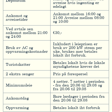
Depositum
avreise hvis ingenting er
ødelagt
Ankomst mellom 16:00 og
Ankomst og
21:00 Avreise mellom 08:00
avreisetider
og 10:00
Ved avtale sen
ankomst mellom 21:00
€30,-
og 24:00
Inkludert i leieprisen er
Bruk av AC og
bruk av 200 kW strøm per
oppvarmingskostnader
uke, brukes mer betales
lokalt iht forbruk.
Betales lokalt hvis de lokale
Turistskatter
myndighetene krever det
2 ekstra senger
Pris på forespørsel
4 netter. 7 netter i perioden
Minimumsleie
- fra den 20.06 til 29.08 og
fra 20.06 til 29.08
Bare lørdager i perioden fra
Ankomstdag
den 20.06 til 29.08
Oppvarming
Betales lokalt iht forbruk