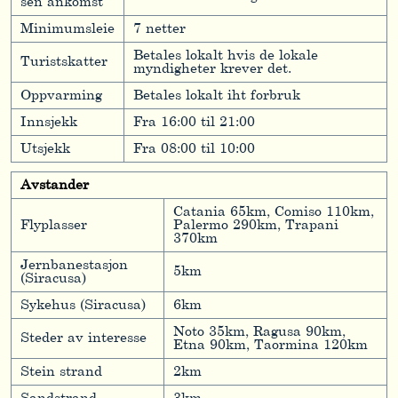
sen ankomst
Minimumsleie
7 netter
Betales lokalt hvis de lokale
Turistskatter
myndigheter krever det.
Oppvarming
Betales lokalt iht forbruk
Innsjekk
Fra 16:00 til 21:00
Utsjekk
Fra 08:00 til 10:00
Avstander
Catania 65km, Comiso 110km,
Flyplasser
Palermo 290km, Trapani
370km
Jernbanestasjon
5km
(Siracusa)
Sykehus (Siracusa)
6km
Noto 35km, Ragusa 90km,
Steder av interesse
Etna 90km, Taormina 120km
Stein strand
2km