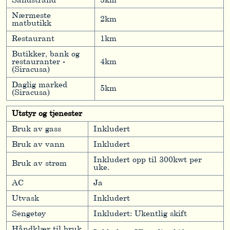
Sandstrand
3km
Nærmeste
2km
matbutikk
Restaurant
1km
Butikker, bank og
restauranter -
4km
(Siracusa)
Daglig marked
5km
(Siracusa)
Utstyr og tjenester
Bruk av gass
Inkludert
Bruk av vann
Inkludert
Inkludert opp til 300kwt per
Bruk av strøm
uke.
AC
Ja
Utvask
Inkludert
Sengetøy
Inkludert: Ukentlig skift
Håndklær til bruk