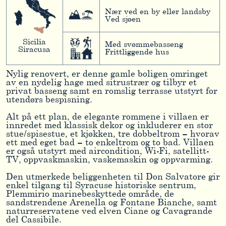
Nær ved en by eller landsby
Ved sjøen
Sicilia
Med svømmebasseng
Siracusa
Frittliggende hus
Nylig renovert, er denne gamle boligen omringet
av en nydelig hage med sitrustrær og tilbyr et
privat basseng samt en romslig terrasse utstyrt for
utendørs bespisning.
Alt på ett plan, de elegante rommene i villaen er
innredet med klassisk dekor og inkluderer en stor
stue/spisestue, et kjøkken, tre dobbeltrom – hvorav
ett med eget bad – to enkeltrom og to bad. Villaen
er også utstyrt med aircondition, Wi-Fi, satellitt-
TV, oppvaskmaskin, vaskemaskin og oppvarming.
Den utmerkede beliggenheten til Don Salvatore gir
enkel tilgang til Syracuse historiske sentrum,
Plemmirio marinebeskyttede område, de
sandstrendene Arenella og Fontane Bianche, samt
naturreservatene ved elven Ciane og Cavagrande
del Cassibile.