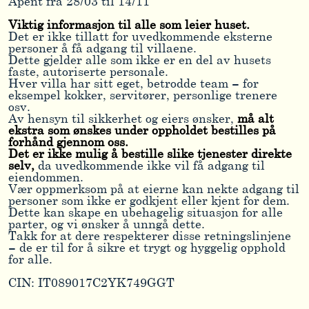
Åpent fra 28/03 til 14/11
Viktig informasjon til alle som leier huset.
Det er ikke tillatt for uvedkommende eksterne
personer å få adgang til villaene.
Dette gjelder alle som ikke er en del av husets
faste, autoriserte personale.
Hver villa har sitt eget, betrodde team – for
eksempel kokker, servitører, personlige trenere
osv.
Av hensyn til sikkerhet og eiers ønsker,
må alt
ekstra som ønskes under oppholdet bestilles på
forhånd gjennom oss.
Det er ikke mulig å bestille slike tjenester direkte
selv,
da uvedkommende ikke vil få adgang til
eiendommen.
Vær oppmerksom på at eierne kan nekte adgang til
personer som ikke er godkjent eller kjent for dem.
Dette kan skape en ubehagelig situasjon for alle
parter, og vi ønsker å unngå dette.
Takk for at dere respekterer disse retningslinjene
– de er til for å sikre et trygt og hyggelig opphold
for alle.
CIN: IT089017C2YK749GGT