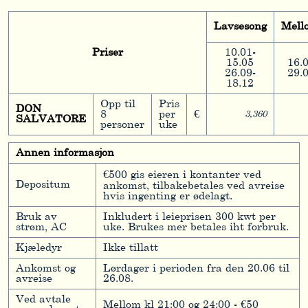
Lavsesong
Mell
Priser
10.01-
15.05
16.
26.09-
29.
18.12
Opp til
Pris
DON
8
per
€
3,360
SALVATORE
personer
uke
Annen informasjon
€500 gis eieren i kontanter ved
Depositum
ankomst, tilbakebetales ved avreise
hvis ingenting er ødelagt.
Bruk av
Inkludert i leieprisen 300 kwt per
strøm, AC
uke. Brukes mer betales iht forbruk.
Kjæledyr
Ikke tillatt
Ankomst og
Lørdager i perioden fra den 20.06 til
avreise
26.08.
Ved avtale
Mellom kl 21:00 og 24:00 - €50