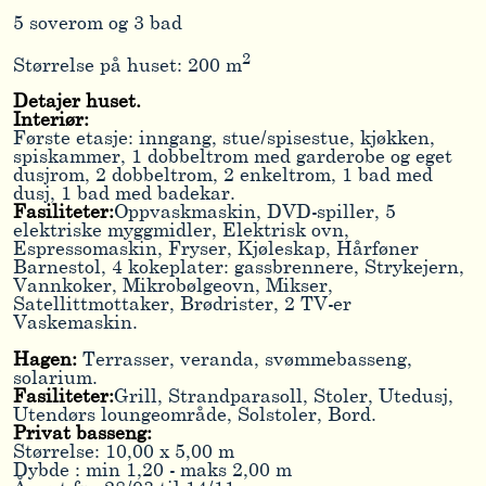
5 soverom og 3 bad
2
Størrelse på huset:
200 m
Detajer huset.
Interiør:
Første etasje: inngang, stue/spisestue, kjøkken,
spiskammer, 1 dobbeltrom med garderobe og eget
dusjrom, 2 dobbeltrom, 2 enkeltrom, 1 bad med
dusj, 1 bad med badekar.
Fasiliteter:
Oppvaskmaskin, DVD-spiller, 5
elektriske myggmidler, Elektrisk ovn,
Espressomaskin, Fryser, Kjøleskap, Hårføner
Barnestol, 4 kokeplater: gassbrennere, Strykejern,
Vannkoker, Mikrobølgeovn, Mikser,
Satellittmottaker, Brødrister, 2 TV-er
Vaskemaskin.
Hagen:
Terrasser, veranda, svømmebasseng,
solarium.
Fasiliteter:
Grill, Strandparasoll, Stoler, Utedusj,
Utendørs loungeområde, Solstoler, Bord.
Privat basseng:
Størrelse: 10,00 x 5,00 m
Dybde : min 1,20 - maks 2,00 m