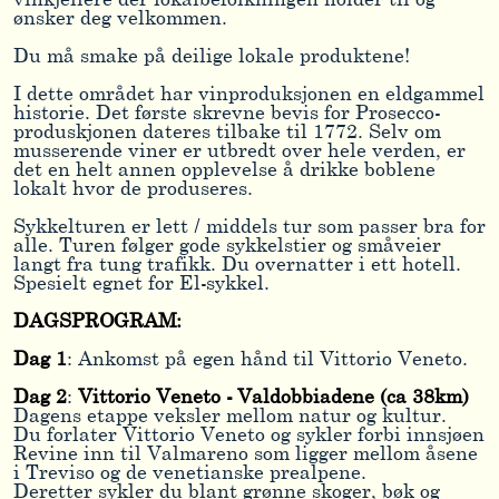
vinkjellere der lokalbefolkningen holder til og
ønsker deg velkommen.
Du må smake på deilige lokale produktene!
I dette området har vinproduksjonen en eldgammel
historie. Det første skrevne bevis for Prosecco-
produskjonen dateres tilbake til 1772. Selv om
musserende viner er utbredt over hele verden, er
det en helt annen opplevelse å drikke boblene
lokalt hvor de produseres.
Sykkelturen er lett / middels tur som passer bra for
alle. Turen følger gode sykkelstier og småveier
langt fra tung trafikk. Du overnatter i ett hotell.
Spesielt egnet for El-sykkel.
DAGSPROGRAM:
Dag 1
: Ankomst på egen hånd til Vittorio Veneto.
Dag 2
:
Vittorio Veneto - Valdobbiadene (ca 38km)
Dagens etappe veksler mellom natur og kultur.
Du forlater Vittorio Veneto og sykler forbi innsjøen
Revine inn til Valmareno som ligger mellom åsene
i Treviso og de venetianske prealpene.
Deretter sykler du blant grønne skoger, bøk og