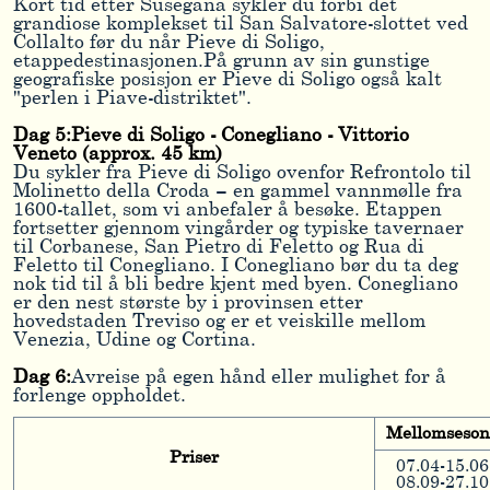
Kort tid etter Susegana sykler du forbi det
grandiose komplekset til San Salvatore-slottet ved
Collalto før du når Pieve di Soligo,
etappedestinasjonen.På grunn av sin gunstige
geografiske posisjon er Pieve di Soligo også kalt
"perlen i Piave-distriktet".
Dag 5:
Pieve di Soligo - Conegliano - Vittorio
Veneto (approx. 45 km)
Du sykler fra Pieve di Soligo ovenfor Refrontolo til
Molinetto della Croda – en gammel vannmølle fra
1600-tallet, som vi anbefaler å besøke. Etappen
fortsetter gjennom vingårder og typiske tavernaer
til Corbanese, San Pietro di Feletto og Rua di
Feletto til Conegliano. I Conegliano bør du ta deg
nok tid til å bli bedre kjent med byen. Conegliano
er den nest største by i provinsen etter
hovedstaden Treviso og er et veiskille mellom
Venezia, Udine og Cortina.
Dag 6:
Avreise på egen hånd eller mulighet for å
forlenge oppholdet.
Mellomseson
Priser
07.04-15.06
08.09-27.10