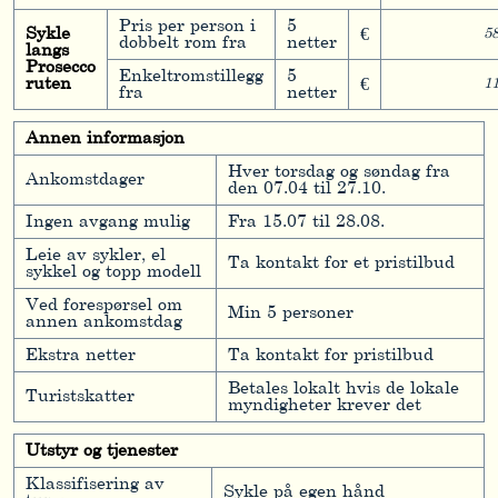
Pris per person i
5
Sykle
€
5
dobbelt rom fra
netter
langs
Prosecco
Enkeltromstillegg
5
ruten
€
1
fra
netter
Annen informasjon
Hver torsdag og søndag fra
Ankomstdager
den 07.04 til 27.10.
Ingen avgang mulig
Fra 15.07 til 28.08.
Leie av sykler, el
Ta kontakt for et pristilbud
sykkel og topp modell
Ved forespørsel om
Min 5 personer
annen ankomstdag
Ekstra netter
Ta kontakt for pristilbud
Betales lokalt hvis de lokale
Turistskatter
myndigheter krever det
Utstyr og tjenester
Klassifisering av
Sykle på egen hånd