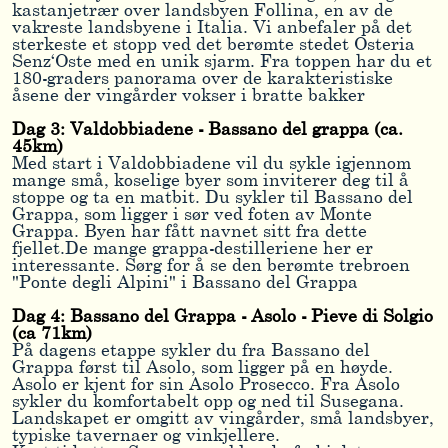
kastanjetrær over landsbyen Follina, en av de
vakreste landsbyene i Italia. Vi anbefaler på det
sterkeste et stopp ved det berømte stedet Osteria
Senz‘Oste med en unik sjarm. Fra toppen har du et
180-graders panorama over de karakteristiske
åsene der vingårder vokser i bratte bakker
Dag 3: Valdobbiadene - Bassano del grappa (ca.
45km)
Med start i Valdobbiadene vil du sykle igjennom
mange små, koselige byer som inviterer deg til å
stoppe og ta en matbit. Du sykler til Bassano del
Grappa, som ligger i sør ved foten av Monte
Grappa. Byen har fått navnet sitt fra dette
fjellet.De mange grappa-destilleriene her er
interessante. Sørg for å se den berømte trebroen
"Ponte degli Alpini" i Bassano del Grappa
Dag 4: Bassano del Grappa - Asolo - Pieve di Solgio
(ca 71km)
På dagens etappe sykler du fra Bassano del
Grappa først til Asolo, som ligger på en høyde.
Asolo er kjent for sin Asolo Prosecco. Fra Asolo
sykler du komfortabelt opp og ned til Susegana.
Landskapet er omgitt av vingårder, små landsbyer,
typiske tavernaer og vinkjellere.