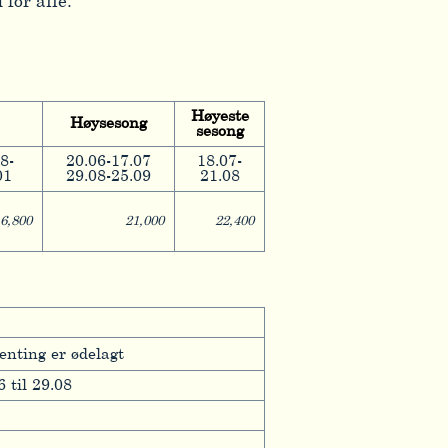
 for alle.
Høyeste
Høysesong
sesong
8-
20.06-17.07
18.07-
01
29.08-25.09
21.08
6,800
21,000
22,400
enting er ødelagt
 til 29.08