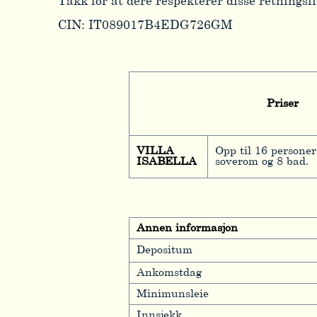
Takk for at dere respekterer disse retningslin
CIN: IT089017B4EDG726GM
Priser
VILLA
Opp til 16 personer
ISABELLA
soverom og 8 bad.
Annen informasjon
Depositum
Ankomstdag
Minimunsleie
Innsjekk