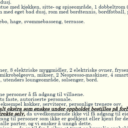
dusj.
stue med kjøkken, sitte- og spiseområde, 1 dobbeltrom 
 med eget bad dusj, rom med bordtennis, bordfotball, 
zebo, hage, svømmebasseng, terrasse.
r, 8 elektriske myggmidler, 2 elektriske ovner, fryser,
 mikrobølgeovn, mikser, 2 Nespresso-maskiner, 4 smart
sj, utendørs loungeområde, solsenger, bord.
e personer å få adgang til villaene.
ts faste, autoriserte personale.
 eksempel kokker, servitører, personlige trenere osv.
alt ekstra som ønskes under oppholdet bestilles på fo
irekte selv,
da uvedkommende ikke vil få adgang til e
g til personer som ikke er godkjent eller kjent for d
alle parter, og vi ønsker å unngå dette.