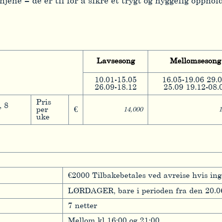
jene – de er til for å sikre et trygt og hyggelig opphold
Lavsesong
Mellomsesong
10.01-15.05
16.05-19.06 29.0
26.09-18.12
25.09 19.12-08.
Pris
, 8
per
€
14,000
1
uke
€2000 Tilbakebetales ved avreise hvis ing
LØRDAGER, bare i perioden fra den 20.06
7 netter
Mellom kl 16:00 og 21:00