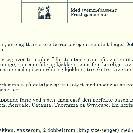
Med svømmebasseng
Frittliggende hus
n, er omgitt av store terrasser og en velstelt hage. D
n.
r seg over to nivåer. I første etasje, som nås via en u
d lounge, spiseområde og kjøkken, samt fem koselige s
 en stue med spiseområde og kjøkken, tre ekstra sovero
rksomhet på detaljer og er utstyrt med moderne bekve
askiner.
slappende ferie ved sjøen, men også den perfekte basen
n, Acireale, Catania, Taormina og Syracuse. En herlig
økken, vaskerom, 2 dobbeltrom (king size-senger) med