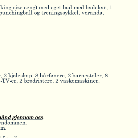
(king size-seng) med eget bad med badekar, 1
punchingball og treningssykkel, veranda,
 2 kjøleskap, 8 hårfønere, 2 barnestoler, 8
-TV-er, 2 brødristere, 2 vaskemaskiner.
rhånd gjennom oss
.
iendommen.
em.