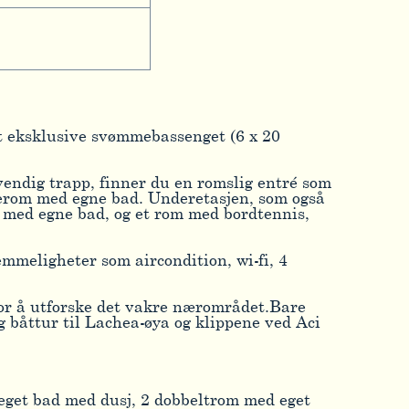
et eksklusive svømmebassenget (6 x 20
tvendig trapp, finner du en romslig entré som
overom med egne bad. Underetasjen, som også
m med egne bad, og et rom med bordtennis,
mmeligheter som aircondition, wi-fi, 4
 for å utforske det vakre nærområdet.Bare
 båttur til Lachea-øya og klippene ved Aci
 eget bad med dusj, 2 dobbeltrom med eget