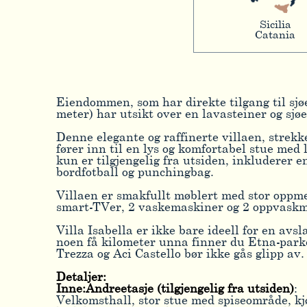
Sicilia
Catania
Eiendommen, som har direkte tilgang til sjøe
meter) har utsikt over en lavasteiner og sjøe
Denne elegante og raffinerte villaen, strekke
fører inn til en lys og komfortabel stue me
kun er tilgjengelig fra utsiden, inkluderer
bordfotball og punchingbag.
Villaen er smakfullt møblert med stor oppme
smart-TVer, 2 vaskemaskiner og 2 oppvaskm
Villa Isabella er ikke bare ideell for en av
noen få kilometer unna finner du Etna-parke
Trezza og Aci Castello bør ikke gås glipp av.
Detaljer:
Inne:Andreetasje (tilgjengelig fra utsiden)
:
Velkomsthall, stor stue med spiseområde, kj